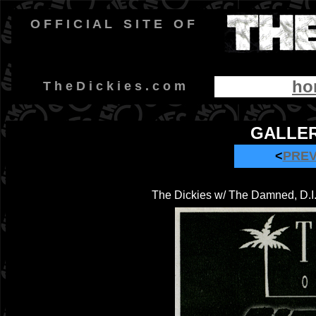
O F F I C I A L
-
S I T E
-
O F
ho
-
T h e D i c k i e s . c o m
GALLER
<
PRE
The Dickies w/ The Damned, D.I.