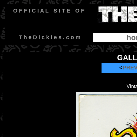
O F F I C I A L
-
S I T E
-
O F
ho
-
T h e D i c k i e s . c o m
GALL
<
PRE
Vinta