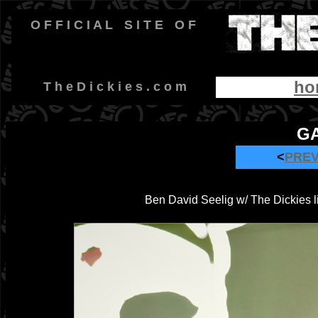
O F F I C I A L
-
S I T E
-
O F
ho
-
T h e D i c k i e s . c o m
GA
<
PRE
Ben David Seelig w/ The Dickies li