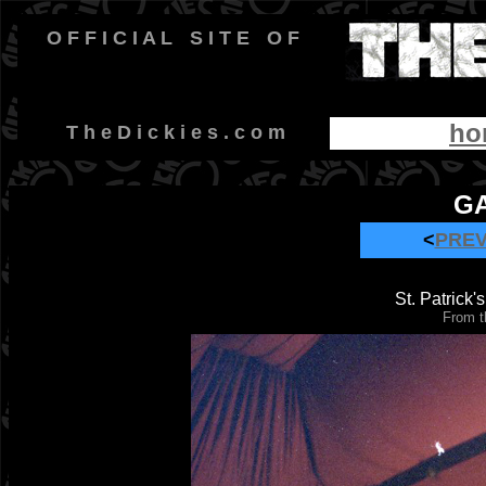
O F F I C I A L
-
S I T E
-
O F
ho
-
T h e D i c k i e s . c o m
GA
<
PRE
St. Patrick
From t